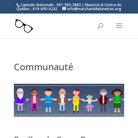
Capitale-Nationale : 581-983-3883 | Mauricie & Centre du
Québec : 819-690-0242
info@marchanddelunettes.org
Communauté