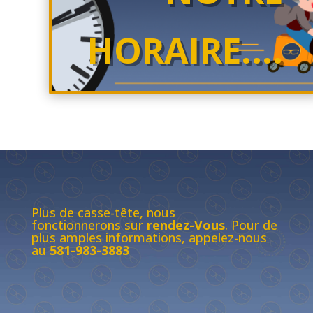
HORAIRE....
Plus de casse-tête, nous
fonctionnerons sur
rendez-Vous
. Pour de
plus amples informations, appelez-nous
au
581-983-3883