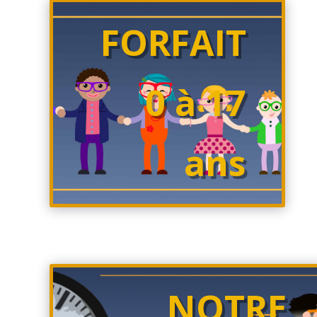
FORFAIT
0 à 17
ans
NOTRE