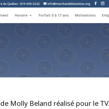
tre du Québec : 819-690-0242
info@marchanddelunettes.org
ement
Horaire
Forfait 0 à 17 ans
Motivations
Emp
de Molly Beland réalisé pour le T