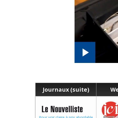
Journaux (suite)
We
Pour voir claire à prix abordable