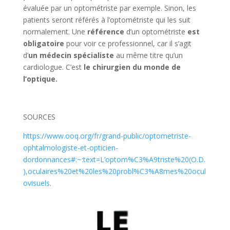
évaluée par un optométriste par exemple. Sinon, les
patients seront référés à l’optométriste qui les suit
normalement. Une
référence
d’un optométriste
est
obligatoire
pour voir ce professionnel, car il s’agit
d’
un médecin spécialiste
au même titre qu’un
cardiologue. C’est
le chirurgien du monde de
l’optique.
SOURCES
https://www.ooq.org/fr/grand-public/optometriste-
ophtalmologiste-et-opticien-
dordonnances#:~:text=L’optom%C3%A9triste%20(O.D.
),oculaires%20et%20les%20probl%C3%A8mes%20ocul
ovisuels
.