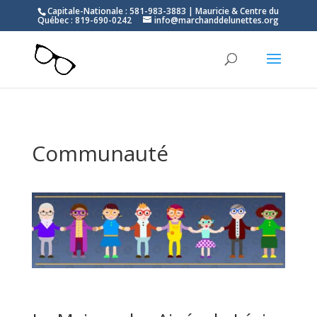
Capitale-Nationale : 581-983-3883 | Mauricie & Centre du
Québec : 819-690-0242
info@marchanddelunettes.org
Communauté