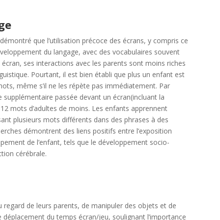
ge
 démontré que l’utilisation précoce des écrans, y compris ce
le développement du langage, avec des vocabulaires souvent
écran, ses interactions avec les parents sont moins riches
istique. Pourtant, il est bien établi que plus un enfant est
e mots, même s’il ne les répète pas immédiatement.
Par
e supplémentaire passée devant un écran(incluant la
 12 mots d’adultes de moins.
Les enfants apprennent
isant plusieurs mots différents dans des phrases à des
erches démontrent des liens positifs entre l’exposition
pement de l’enfant, tels que le développement socio-
ction cérébrale.
du regard de leurs parents, de manipuler des objets et de
t de déplacement du temps écran/jeu, soulignant l’importance