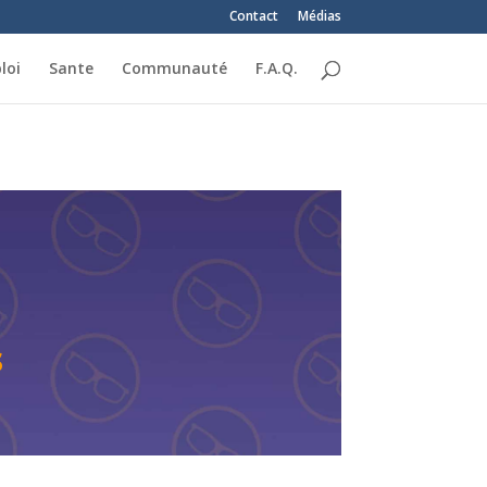
Contact
Médias
loi
Sante
Communauté
F.A.Q.
s