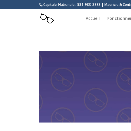
Capitale-Nationale : 581-983-3883 | Mauricie & Cen
Accueil
Fonctionn