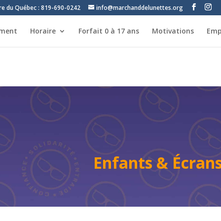
tre du Québec : 819-690-0242
info@marchanddelunettes.org
ement
Horaire
Forfait 0 à 17 ans
Motivations
Emp
Enfants & Écran