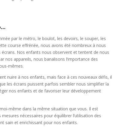
o…
hmée par le métro, le boulot, les devoirs, le souper, les
 cette course effrénée, nous avons été nombreux à nous
nos écrans. Nos enfants nous observent et tentent de nous
r nos appareils, nous banalisons l’importance des
 nous-mêmes.
nt nuire à nos enfants, mais face à ces nouveaux défis, il
n que les écrans puissent parfois sembler nous simplifier la
téger nos enfants et de favoriser leur développement
is moi-même dans la même situation que vous. Il est
mesures nécessaires pour équilibrer l’utilisation des
t sain et enrichissant pour nos enfants.