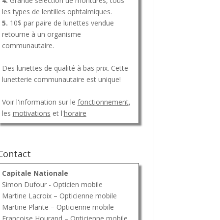
4.
Grande sélection de montures, tous
les types de lentilles ophtalmiques.
5.
10$ par paire de lunettes vendue
retourne à un organisme
communautaire.
Des lunettes de qualité à bas prix. Cette
lunetterie communautaire est unique!
Voir l'information sur le
fonctionnement
,
les
motivations
et l'
horaire
Contact
Capitale Nationale
Simon Dufour - Opticien mobile
Martine Lacroix – Opticienne mobile
Martine Plante – Opticienne mobile
Françoise Hourand – Opticienne mobile