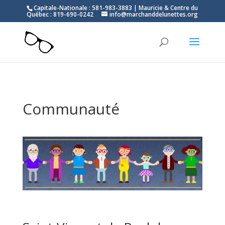
Capitale-Nationale : 581-983-3883 | Mauricie & Centre du
Québec : 819-690-0242
info@marchanddelunettes.org
Communauté