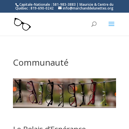
Capitale-Nationale : 581-983-3883 | Mauricie & Centre du
Québec : 819-690-0242
info@marchanddelunettes.org
Communauté