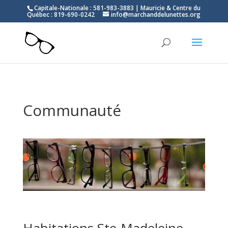
Capitale-Nationale : 581-983-3883 | Mauricie & Centre du
Québec : 819-690-0242
info@marchanddelunettes.org
Communauté