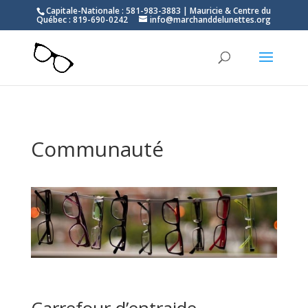
Capitale-Nationale : 581-983-3883 | Mauricie & Centre du
Québec : 819-690-0242
info@marchanddelunettes.org
Communauté