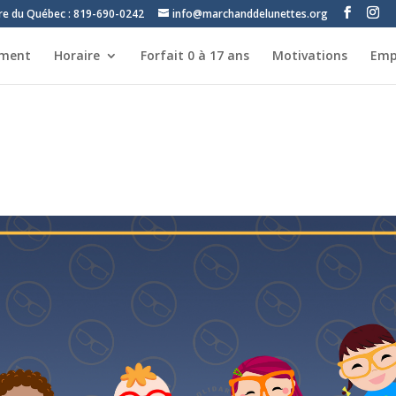
tre du Québec : 819-690-0242
info@marchanddelunettes.org
ement
Horaire
Forfait 0 à 17 ans
Motivations
Emp