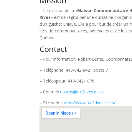
Mission
– La mission de la «
Maison Communautaire He
Rives
» est de regrouper une quinzaine d’organis
d’un guichet unique. Elle a pour but de créer u
lucratif, communautaires, bénévoles et de loisirs
Québec.
Contact
– Pour information: Robert Burns, Coordonnat
– Téléphone
:
418-842-8421 poste 7
– Télécopieur
:
418-842-1870
– Courriel
:
r.burns@ttc2rives.qc.ca
– Site web :
https://www.tcc2rives.qc.ca/