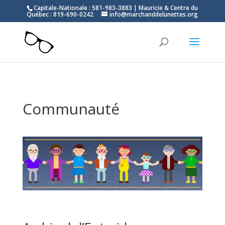
Capitale-Nationale : 581-983-3883 | Mauricie & Centre du
Québec : 819-690-0242
info@marchanddelunettes.org
Communauté