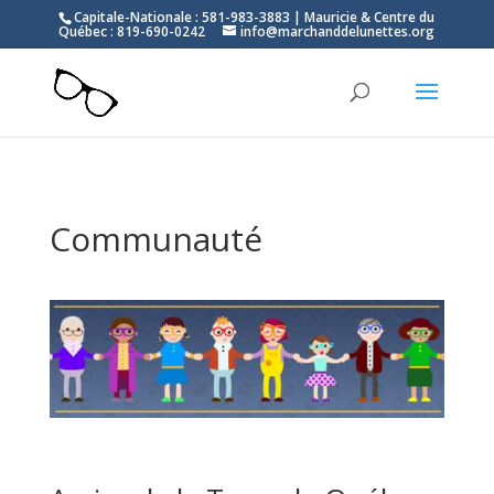
Capitale-Nationale : 581-983-3883 | Mauricie & Centre du
Québec : 819-690-0242
info@marchanddelunettes.org
Communauté