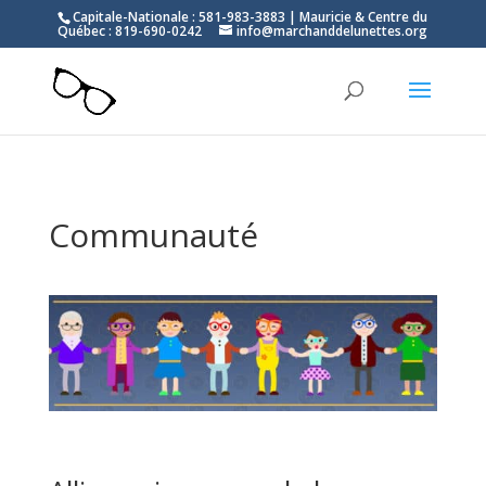
Capitale-Nationale : 581-983-3883 | Mauricie & Centre du
Québec : 819-690-0242
info@marchanddelunettes.org
Communauté