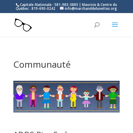
Capitale-Nationale : 581-983-3883 | Mauricie & Centre du
Québec : 819-690-0242
info@marchanddelunettes.org
Communauté